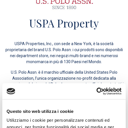
USPA Property
USPA Properties, Inc., con sede a New York, è la società
proprietaria del brand U.S. Polo Assn. i cui prodotti sono disponibili
nei department store, nei negozi multi-brand e nei numerosi
monomarca in più di 130 Paesi nel Mondo.
U.S. Polo Assn. è il marchio ufficiale della United States Polo
Association, l’unica organizzazione no-profit dedicata alla
promozione del gioco del Polo che rappresenta ufficialmente tutti i
club e i giocatori negli Stati Uniti d’America e che opera sin dal
1890.
USPA Properties Inc., la consociata interamente controllata dalla
Questo sito web utilizza i cookie
United States Polo Association, coordina e tutela il marchio
dell’Associazione in tutto il mondo.
Utilizziamo i cookie per personalizzare contenuti ed
annunci, per fornire funzionalità dei social media e per