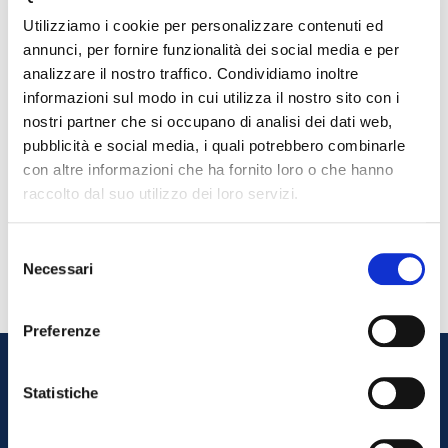
Curabitur iaculis convallis enim, eget cursus sem cursus in. Ut
Utilizziamo i cookie per personalizzare contenuti ed
pellentesque ullamcorper enim dictum sollicitudin. Donec
annunci, per fornire funzionalità dei social media e per
lectus elit, aliquet vitae velit at, aliquet accumsan diam.
analizzare il nostro traffico. Condividiamo inoltre
Fusce at lorem leo. Maecenas iaculis quis ex ut auctor.
informazioni sul modo in cui utilizza il nostro sito con i
nostri partner che si occupano di analisi dei dati web,
News
pubblicità e social media, i quali potrebbero combinarle
con altre informazioni che ha fornito loro o che hanno
raccolto dal suo utilizzo dei loro servizi.
Selezione
Necessari
del
consenso
Preferenze
Statistiche
Do you want to work